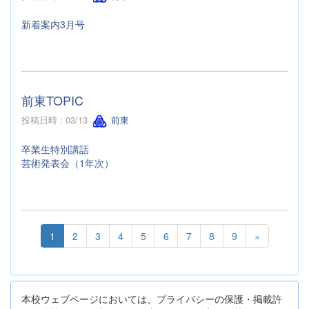
新着案内3月号
前東TOPIC
投稿日時 : 03/13
前東
卒業生特別講話
芸術発表会（1年次）
1
2
3
4
5
6
7
8
9
»
本校ウェブページにおいては、プライバシーの保護・掲載許