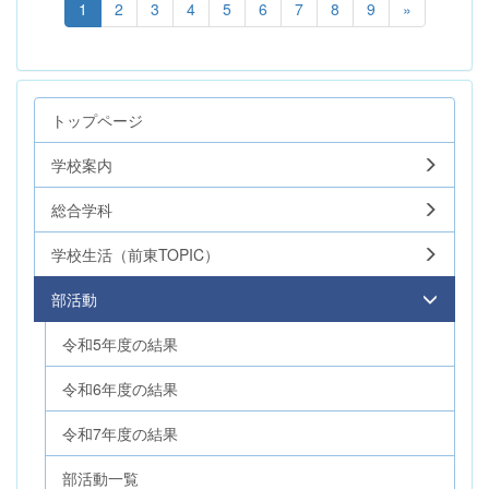
1
2
3
4
5
6
7
8
9
»
トップページ
学校案内
総合学科
学校生活（前東TOPIC）
部活動
令和5年度の結果
令和6年度の結果
令和7年度の結果
部活動一覧