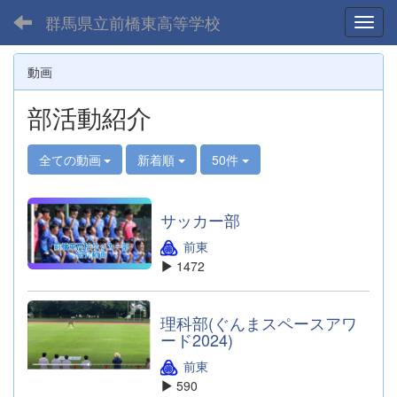
群馬県立前橋東高等学校
Toggl
動画
部活動紹介
全ての動画
新着順
50件
サッカー部
前東
1472
理科部(ぐんまスペースアワ
ード2024)
前東
590