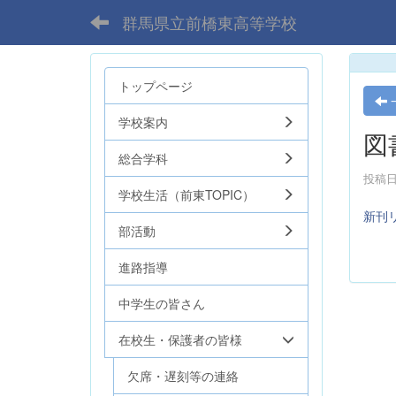
群馬県立前橋東高等学校
トップページ
学校案内
図
総合学科
投稿日時
学校生活（前東TOPIC）
新刊
部活動
進路指導
中学生の皆さん
在校生・保護者の皆様
欠席・遅刻等の連絡