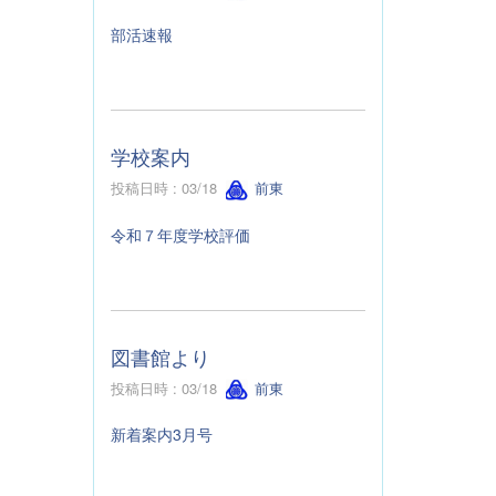
部活速報
学校案内
投稿日時 : 03/18
前東
令和７年度学校評価
図書館より
投稿日時 : 03/18
前東
新着案内3月号