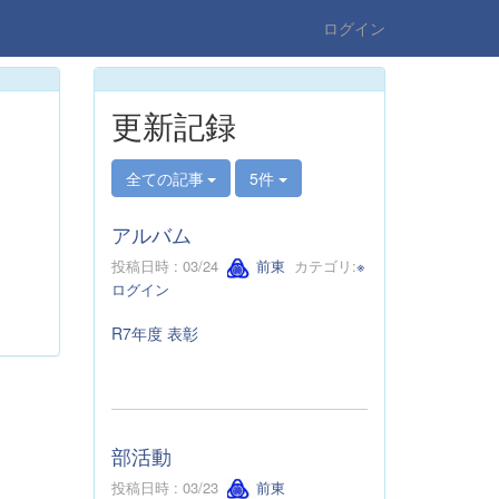
ログイン
更新記録
全ての記事
5件
アルバム
投稿日時 : 03/24
前東
カテゴリ:
※
ログイン
R7年度 表彰
部活動
投稿日時 : 03/23
前東