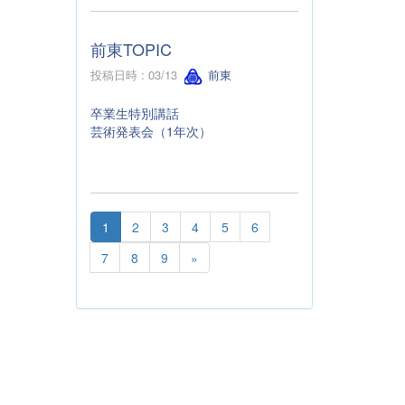
前東TOPIC
投稿日時 : 03/13
前東
卒業生特別講話
芸術発表会（1年次）
1
2
3
4
5
6
7
8
9
»