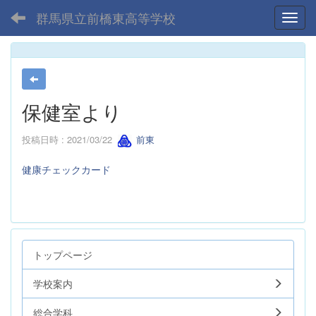
群馬県立前橋東高等学校
Toggl
保健室より
投稿日時 : 2021/03/22
前東
健康チェックカード
トップページ
学校案内
総合学科