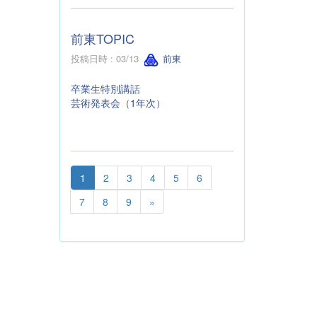
前東TOPIC
投稿日時 : 03/13
前東
卒業生特別講話
芸術発表会（1年次）
1
2
3
4
5
6
7
8
9
»