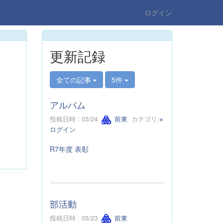
ログイン
更新記録
全ての記事
5件
アルバム
投稿日時 : 03/24
前東
カテゴリ:
※
ログイン
R7年度 表彰
部活動
投稿日時 : 03/23
前東