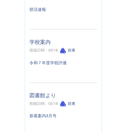
部活速報
学校案内
投稿日時 : 03/18
前東
令和７年度学校評価
図書館より
投稿日時 : 03/18
前東
新着案内3月号