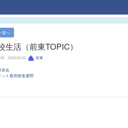
一覧へ
校生活（前東TOPIC）
 : 2023/03/22
前東
発表会
メット着用推進週間