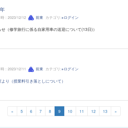
年
 : 2023/12/12
前東
カテゴリ:
※ログイン
らせ（修学旅行に係る自家用車の送迎について(13日)）
 : 2023/12/11
前東
カテゴリ:
※ログイン
室より（授業料引き落としについて）
«
5
6
7
8
9
10
11
12
13
»