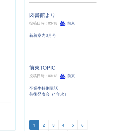
図書館より
投稿日時 : 03/18
前東
新着案内3月号
前東TOPIC
投稿日時 : 03/13
前東
卒業生特別講話
芸術発表会（1年次）
1
2
3
4
5
6