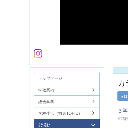
トップページ
カ
学校案内
※
総合学科
３学
学校生活（前東TOPIC）
投稿日時
部活動