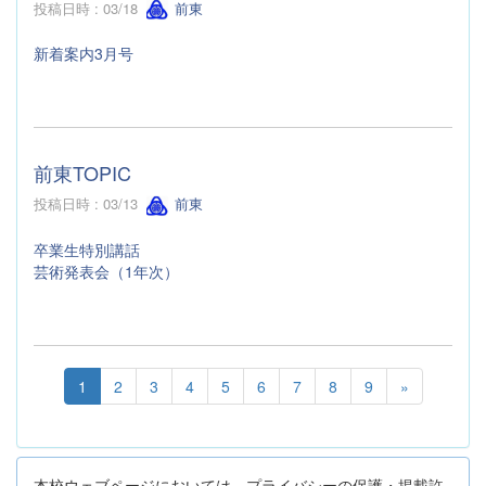
投稿日時 : 03/18
前東
新着案内3月号
前東TOPIC
投稿日時 : 03/13
前東
卒業生特別講話
芸術発表会（1年次）
1
2
3
4
5
6
7
8
9
»
本校ウェブページにおいては、プライバシーの保護・掲載許