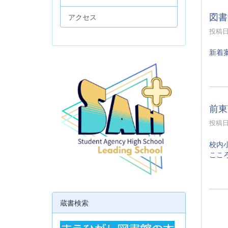
図書
アクセス
投稿日時
新着案
前東
投稿日時
校内
ここ
蔵書検索