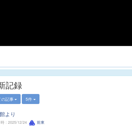
新記録
ての記事
5件
館より
 : 2025/12/24
前東