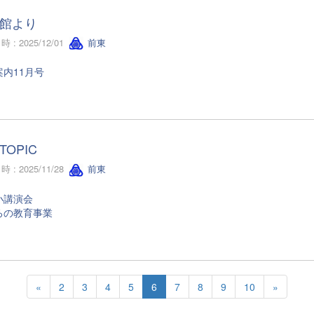
館より
 : 2025/12/01
前東
内11月号
TOPIC
 : 2025/11/28
前東
小講演会
ろの教育事業
«
2
3
4
5
6
7
8
9
10
»