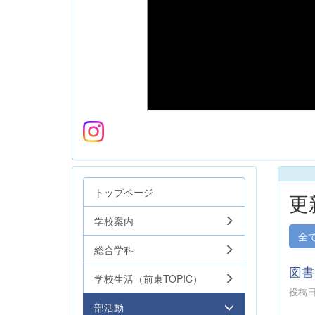
トップページ
更
学校案内
全
総合学科
図書
学校生活（前東TOPIC）
投稿日時
部活動