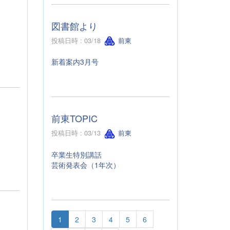
図書館より
投稿日時 : 03/18
前東
新着案内3月号
前東TOPIC
投稿日時 : 03/13
前東
卒業生特別講話
芸術発表会（1年次）
1
2
3
4
5
6