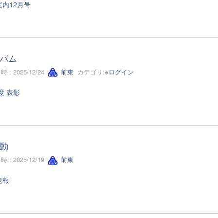
内12月号
バム
 : 2025/12/24
前東
カテゴリ:
※ログイン
度 表彰
動
 : 2025/12/19
前東
速報