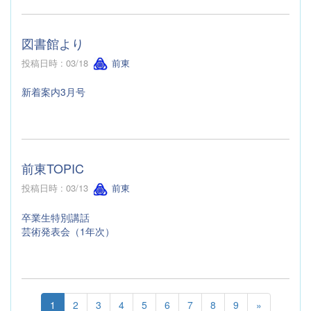
図書館より
投稿日時 : 03/18
前東
新着案内3月号
前東TOPIC
投稿日時 : 03/13
前東
卒業生特別講話
芸術発表会（1年次）
1
2
3
4
5
6
7
8
9
»