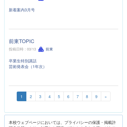
新着案内3月号
前東TOPIC
投稿日時 : 03/13
前東
卒業生特別講話
芸術発表会（1年次）
1
2
3
4
5
6
7
8
9
»
本校ウェブページにおいては、プライバシーの保護・掲載許