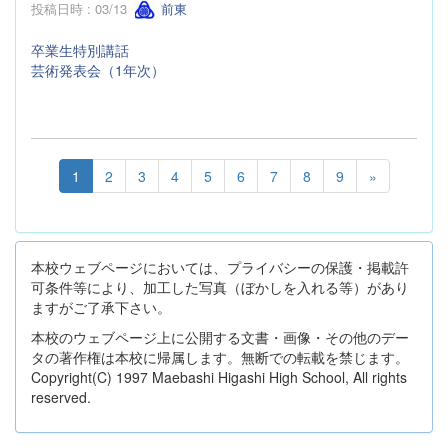
投稿日時 : 03/13
前東
卒業生特別講話
芸術発表会（1年次）
1
2
3
4
5
6
7
8
9
»
本校ウェブページにおいては、プライバシーの保護・掲載許
可条件等により、加工した写真（ぼかしを入れる等）があり
ますがご了承下さい。
本校のウェブページ上に公開する文書・画像・その他のデー
タの著作権は本校に帰属します。無断での転載を禁じます。
Copyright(C) 1997 Maebashi Higashi High School, All rights
reserved.