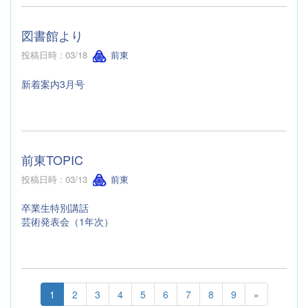
図書館より
投稿日時 : 03/18
前東
新着案内3月号
前東TOPIC
投稿日時 : 03/13
前東
卒業生特別講話
芸術発表会（1年次）
1
2
3
4
5
6
7
8
9
»