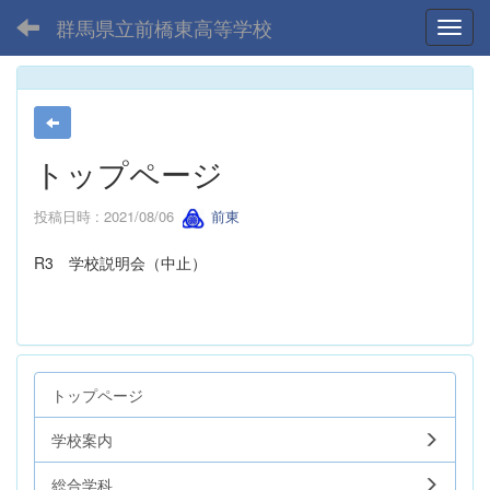
群馬県立前橋東高等学校
Toggl
トップページ
投稿日時 : 2021/08/06
前東
R3 学校説明会（中止）
トップページ
学校案内
総合学科