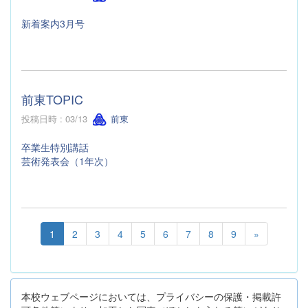
新着案内3月号
前東TOPIC
投稿日時 : 03/13
前東
卒業生特別講話
芸術発表会（1年次）
1
2
3
4
5
6
7
8
9
»
本校ウェブページにおいては、プライバシーの保護・掲載許