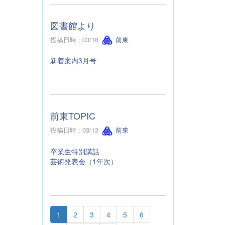
図書館より
投稿日時 : 03/18
前東
新着案内3月号
前東TOPIC
投稿日時 : 03/13
前東
卒業生特別講話
芸術発表会（1年次）
1
2
3
4
5
6