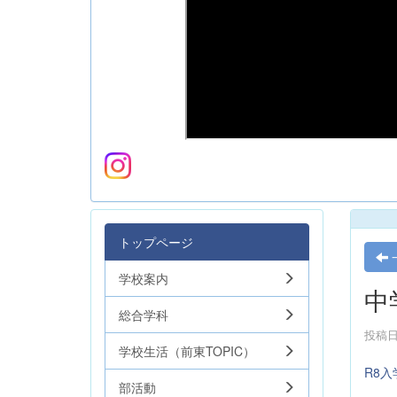
トップページ
学校案内
中
総合学科
投稿日時
学校生活（前東TOPIC）
R8
部活動