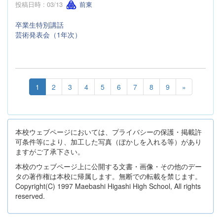
投稿日時 : 03/13
前東
卒業生特別講話
芸術発表会（1年次）
1
2
3
4
5
6
7
8
9
»
本校ウェブページにおいては、プライバシーの保護・掲載許
可条件等により、加工した写真（ぼかしを入れる等）があり
ますがご了承下さい。
本校のウェブページ上に公開する文書・画像・その他のデー
タの著作権は本校に帰属します。無断での転載を禁じます。
Copyright(C) 1997 Maebashi Higashi High School, All rights
reserved.