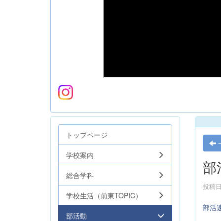
トップページ
学校案内
部
総合学科
投稿日時
学校生活（前東TOPIC）
部活
部活動