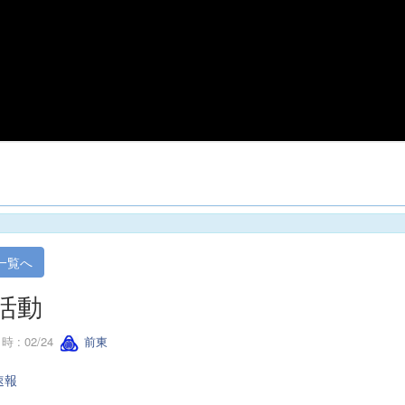
一覧へ
活動
 : 02/24
前東
速報