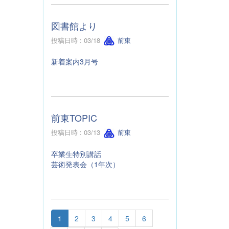
図書館より
投稿日時 : 03/18
前東
新着案内3月号
前東TOPIC
投稿日時 : 03/13
前東
卒業生特別講話
芸術発表会（1年次）
1
2
3
4
5
6