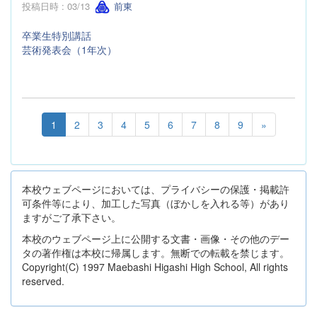
投稿日時 : 03/13
前東
卒業生特別講話
芸術発表会（1年次）
1
2
3
4
5
6
7
8
9
»
本校ウェブページにおいては、プライバシーの保護・掲載許
可条件等により、加工した写真（ぼかしを入れる等）があり
ますがご了承下さい。
本校のウェブページ上に公開する文書・画像・その他のデー
タの著作権は本校に帰属します。無断での転載を禁じます。
Copyright(C) 1997 Maebashi Higashi High School, All rights
reserved.