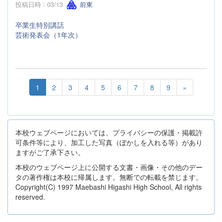
投稿日時 : 03/13
前東
卒業生特別講話
芸術発表会（1年次）
1
2
3
4
5
6
7
8
9
»
本校ウェブページにおいては、プライバシーの保護・掲載許
可条件等により、加工した写真（ぼかしを入れる等）があり
ますがご了承下さい。
本校のウェブページ上に公開する文書・画像・その他のデー
タの著作権は本校に帰属します。無断での転載を禁じます。
Copyright(C) 1997 Maebashi Higashi High School, All rights
reserved.