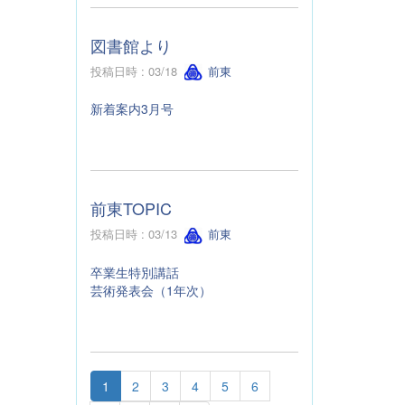
図書館より
投稿日時 : 03/18
前東
新着案内3月号
前東TOPIC
投稿日時 : 03/13
前東
卒業生特別講話
芸術発表会（1年次）
1
2
3
4
5
6