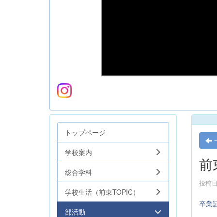
トップページ
学校案内
前
総合学科
投稿日時
学校生活（前東TOPIC）
卒業
部活動