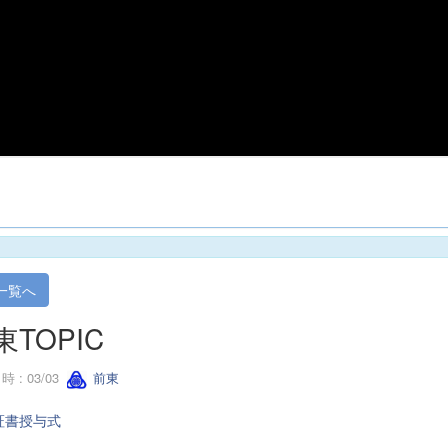
一覧へ
東TOPIC
 : 03/03
前東
証書授与式