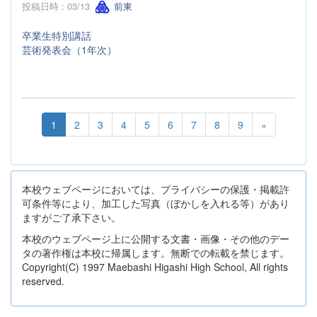
投稿日時 : 03/13
前東
卒業生特別講話
芸術発表会（1年次）
1
2
3
4
5
6
7
8
9
»
本校ウェブページにおいては、プライバシーの保護・掲載許
可条件等により、加工した写真（ぼかしを入れる等）があり
ますがご了承下さい。
本校のウェブページ上に公開する文書・画像・その他のデー
タの著作権は本校に帰属します。無断での転載を禁じます。
Copyright(C) 1997 Maebashi Higashi High School, All rights
reserved.