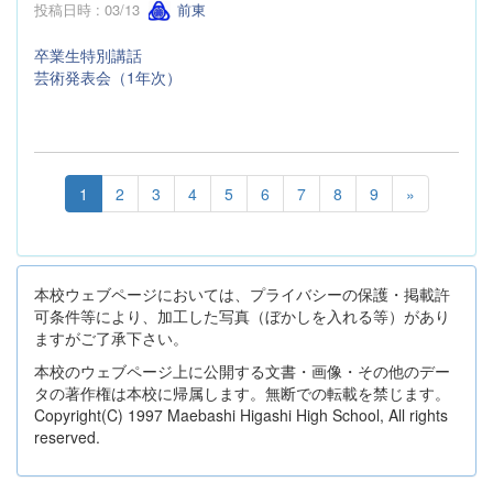
投稿日時 : 03/13
前東
卒業生特別講話
芸術発表会（1年次）
1
2
3
4
5
6
7
8
9
»
本校ウェブページにおいては、プライバシーの保護・掲載許
可条件等により、加工した写真（ぼかしを入れる等）があり
ますがご了承下さい。
本校のウェブページ上に公開する文書・画像・その他のデー
タの著作権は本校に帰属します。無断での転載を禁じます。
Copyright(C) 1997 Maebashi Higashi High School, All rights
reserved.