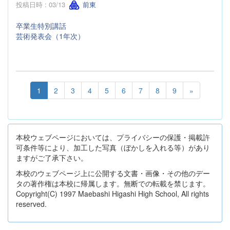
投稿日時 : 03/13
前東
卒業生特別講話
芸術発表会（1年次）
1
2
3
4
5
6
7
8
9
»
本校ウェブページにおいては、プライバシーの保護・掲載許
可条件等により、加工した写真（ぼかしを入れる等）があり
ますがご了承下さい。
本校のウェブページ上に公開する文書・画像・その他のデー
タの著作権は本校に帰属します。無断での転載を禁じます。
Copyright(C) 1997 Maebashi Higashi High School, All rights
reserved.