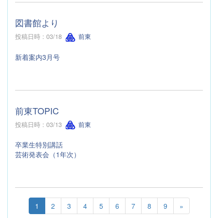
図書館より
投稿日時 : 03/18
前東
新着案内3月号
前東TOPIC
投稿日時 : 03/13
前東
卒業生特別講話
芸術発表会（1年次）
1
2
3
4
5
6
7
8
9
»