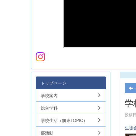
トップページ
学校案内
学
総合学科
投稿日時
学校生活（前東TOPIC）
生徒
部活動