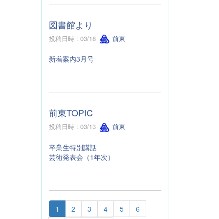
図書館より
投稿日時 : 03/18
前東
新着案内3月号
前東TOPIC
投稿日時 : 03/13
前東
卒業生特別講話
芸術発表会（1年次）
1
2
3
4
5
6