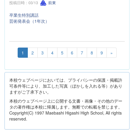
投稿日時 : 03/13
前東
卒業生特別講話
芸術発表会（1年次）
1
2
3
4
5
6
7
8
9
»
本校ウェブページにおいては、プライバシーの保護・掲載許
可条件等により、加工した写真（ぼかしを入れる等）があり
ますがご了承下さい。
本校のウェブページ上に公開する文書・画像・その他のデー
タの著作権は本校に帰属します。無断での転載を禁じます。
Copyright(C) 1997 Maebashi Higashi High School, All rights
reserved.