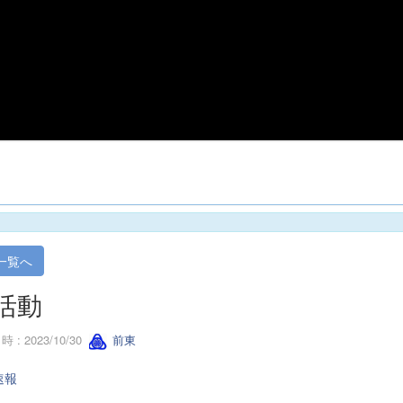
一覧へ
活動
 : 2023/10/30
前東
速報