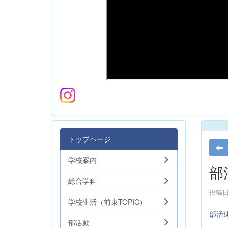
トップページ
学校案内
部
総合学科
投稿日時
学校生活（前東TOPIC）
部活
部活動