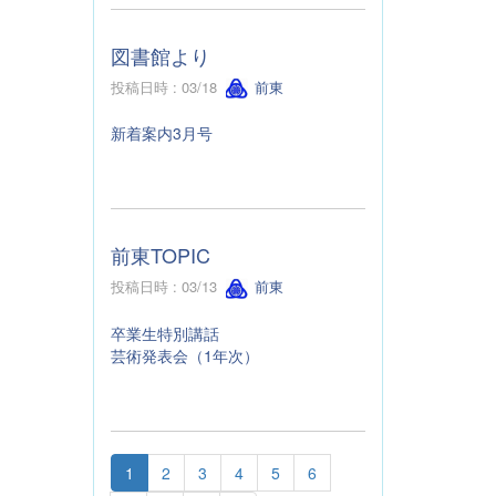
図書館より
投稿日時 : 03/18
前東
新着案内3月号
前東TOPIC
投稿日時 : 03/13
前東
卒業生特別講話
芸術発表会（1年次）
1
2
3
4
5
6