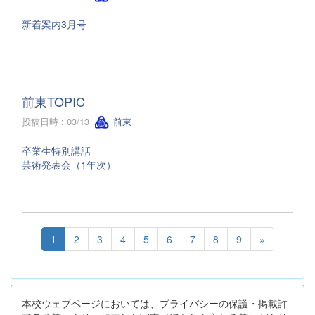
新着案内3月号
前東TOPIC
投稿日時 : 03/13
前東
卒業生特別講話
芸術発表会（1年次）
1
2
3
4
5
6
7
8
9
»
本校ウェブページにおいては、プライバシーの保護・掲載許