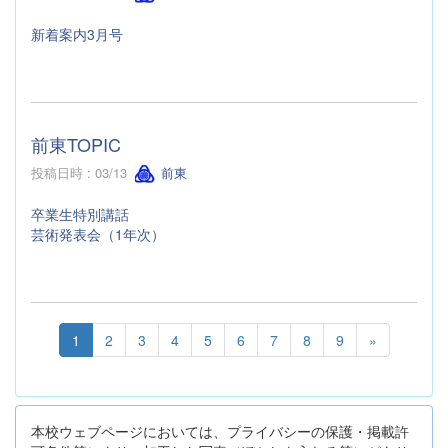
新着案内3月号
前東TOPIC
投稿日時 : 03/13
前東
卒業生特別講話
芸術発表会（1年次）
1
2
3
4
5
6
7
8
9
»
本校ウェブページにおいては、プライバシーの保護・掲載許