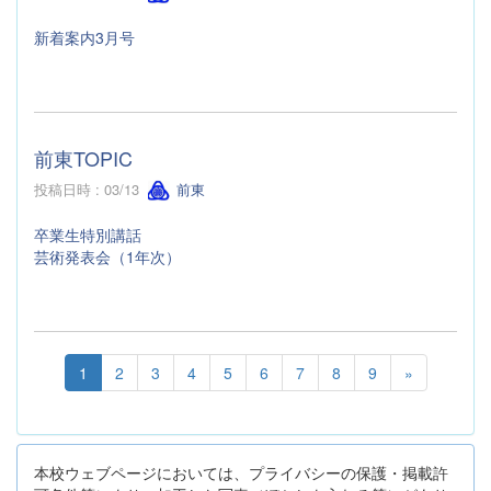
新着案内3月号
前東TOPIC
投稿日時 : 03/13
前東
卒業生特別講話
芸術発表会（1年次）
1
2
3
4
5
6
7
8
9
»
本校ウェブページにおいては、プライバシーの保護・掲載許