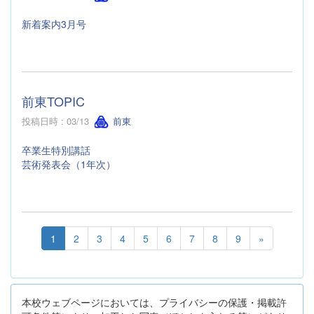
新着案内3月号
前東TOPIC
投稿日時 : 03/13
前東
卒業生特別講話
芸術発表会（1年次）
1
2
3
4
5
6
7
8
9
»
本校ウェブページにおいては、プライバシーの保護・掲載許