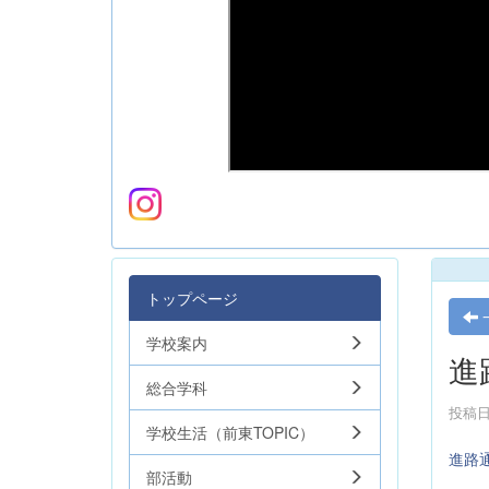
トップページ
学校案内
進
総合学科
投稿日時
学校生活（前東TOPIC）
進路
部活動