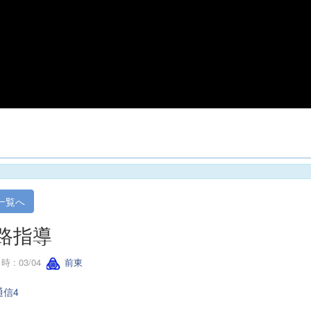
一覧へ
路指導
 : 03/04
前東
通信4