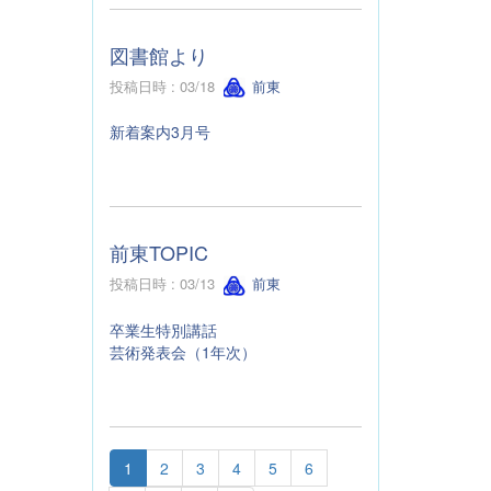
図書館より
投稿日時 : 03/18
前東
新着案内3月号
前東TOPIC
投稿日時 : 03/13
前東
卒業生特別講話
芸術発表会（1年次）
1
2
3
4
5
6