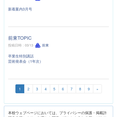
新着案内3月号
前東TOPIC
投稿日時 : 03/13
前東
卒業生特別講話
芸術発表会（1年次）
1
2
3
4
5
6
7
8
9
»
本校ウェブページにおいては、プライバシーの保護・掲載許