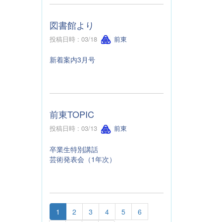
図書館より
投稿日時 : 03/18
前東
新着案内3月号
前東TOPIC
投稿日時 : 03/13
前東
卒業生特別講話
芸術発表会（1年次）
1
2
3
4
5
6