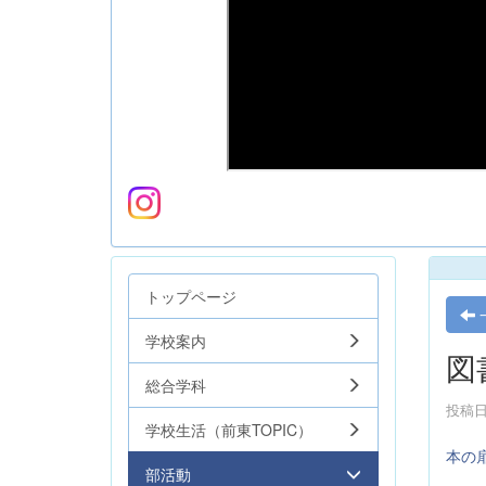
トップページ
学校案内
図
総合学科
投稿日時
学校生活（前東TOPIC）
本の扉
部活動