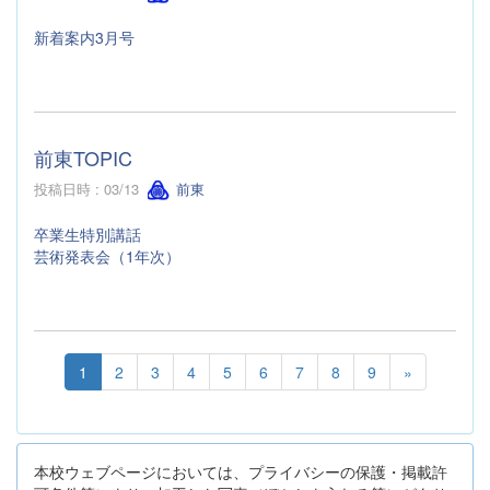
新着案内3月号
前東TOPIC
投稿日時 : 03/13
前東
卒業生特別講話
芸術発表会（1年次）
1
2
3
4
5
6
7
8
9
»
本校ウェブページにおいては、プライバシーの保護・掲載許