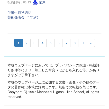
投稿日時 : 03/13
前東
卒業生特別講話
芸術発表会（1年次）
1
2
3
4
5
6
7
8
9
»
本校ウェブページにおいては、プライバシーの保護・掲載許
可条件等により、加工した写真（ぼかしを入れる等）があり
ますがご了承下さい。
本校のウェブページ上に公開する文書・画像・その他のデー
タの著作権は本校に帰属します。無断での転載を禁じます。
Copyright(C) 1997 Maebashi Higashi High School, All rights
reserved.