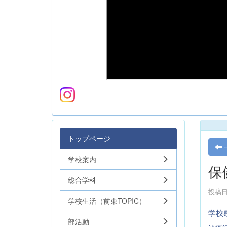
トップページ
学校案内
保
総合学科
投稿日時
学校生活（前東TOPIC）
学校
部活動