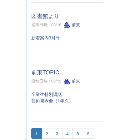
図書館より
投稿日時 : 03/18
前東
新着案内3月号
前東TOPIC
投稿日時 : 03/13
前東
卒業生特別講話
芸術発表会（1年次）
1
2
3
4
5
6