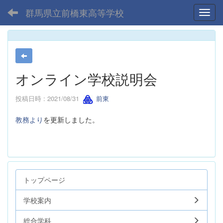
群馬県立前橋東高等学校
Toggl
オンライン学校説明会
投稿日時 : 2021/08/31
前東
教務より
を更新しました。
トップページ
学校案内
総合学科