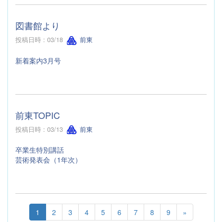
図書館より
投稿日時 : 03/18
前東
新着案内3月号
前東TOPIC
投稿日時 : 03/13
前東
卒業生特別講話
芸術発表会（1年次）
1
2
3
4
5
6
7
8
9
»