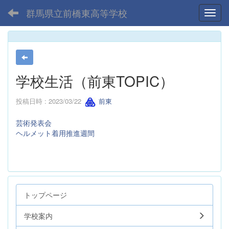
群馬県立前橋東高等学校
Toggl
学校生活（前東TOPIC）
投稿日時 : 2023/03/22
前東
芸術発表会
ヘルメット着用推進週間
トップページ
学校案内