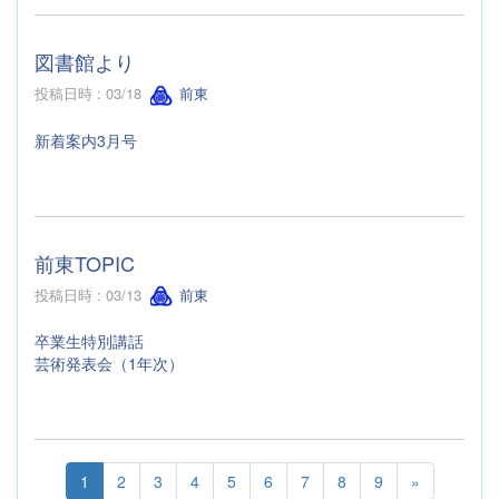
図書館より
投稿日時 : 03/18
前東
新着案内3月号
前東TOPIC
投稿日時 : 03/13
前東
卒業生特別講話
芸術発表会（1年次）
1
2
3
4
5
6
7
8
9
»