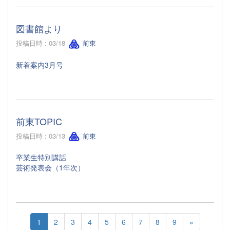
図書館より
投稿日時 : 03/18
前東
新着案内3月号
前東TOPIC
投稿日時 : 03/13
前東
卒業生特別講話
芸術発表会（1年次）
1
2
3
4
5
6
7
8
9
»