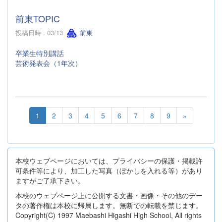
前東TOPIC
投稿日時 : 03/13
前東
卒業生特別講話
芸術発表会（1年次）
1
2
3
4
5
6
7
8
9
»
本校ウェブページにおいては、プライバシーの保護・掲載許
可条件等により、加工した写真（ぼかしを入れる等）があり
ますがご了承下さい。
本校のウェブページ上に公開する文書・画像・その他のデー
タの著作権は本校に帰属します。無断での転載を禁じます。
Copyright(C) 1997 Maebashi Higashi High School, All rights