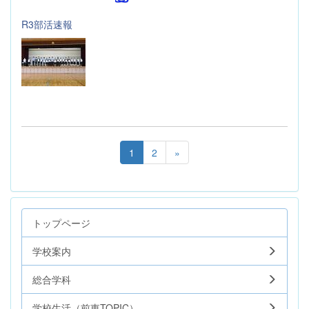
R3部活速報
1
2
»
トップページ
学校案内
総合学科
学校生活（前東TOPIC）