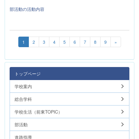
部活動の活動内容
1
2
3
4
5
6
7
8
9
»
トップページ
学校案内
総合学科
学校生活（前東TOPIC）
部活動
進路指導