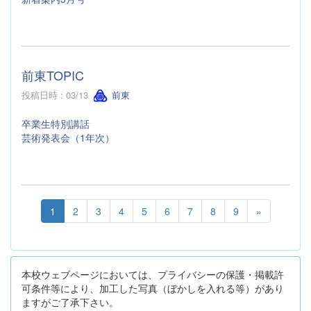
前東TOPIC
投稿日時 : 03/13
前東
卒業生特別講話
芸術発表会（1年次）
1
2
3
4
5
6
7
8
9
»
本校ウェブページにおいては、プライバシーの保護・掲載許
可条件等により、加工した写真（ぼかしを入れる等）があり
ますがご了承下さい。