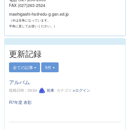
FAX (027)263-2524
maehigashi-hs＠edu-g.gsn.ed.jp
（＠は全角になっています。
半角に直してお使いください。）
更新記録
全ての記事
5件
アルバム
投稿日時 : 03/24
前東
カテゴリ:
※ログイン
R7年度 表彰