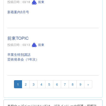
投稿日時 : 03/18
前東
新着案内3月号
前東TOPIC
投稿日時 : 03/13
前東
卒業生特別講話
芸術発表会（1年次）
1
2
3
4
5
6
7
8
9
»
本校ウェブページにおいては、プライバシーの保護・掲載許