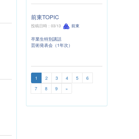
前東TOPIC
投稿日時 : 03/13
前東
卒業生特別講話
芸術発表会（1年次）
1
2
3
4
5
6
7
8
9
»