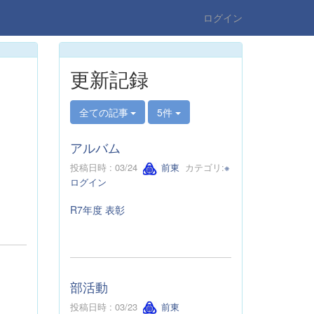
ログイン
更新記録
全ての記事
5件
アルバム
投稿日時 : 03/24
前東
カテゴリ:
※
ログイン
R7年度 表彰
部活動
投稿日時 : 03/23
前東