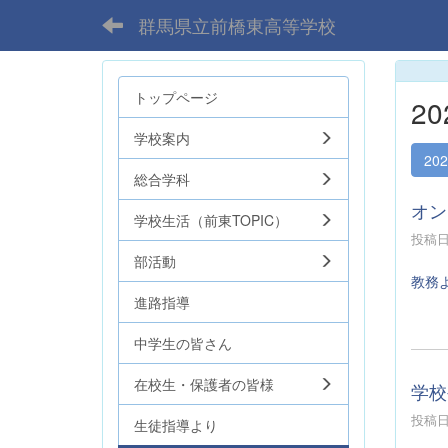
群馬県立前橋東高等学校
トップページ
2
学校案内
20
総合学科
オン
学校生活（前東TOPIC）
投稿日時
部活動
教務
進路指導
中学生の皆さん
在校生・保護者の皆様
学校
投稿日時
生徒指導より