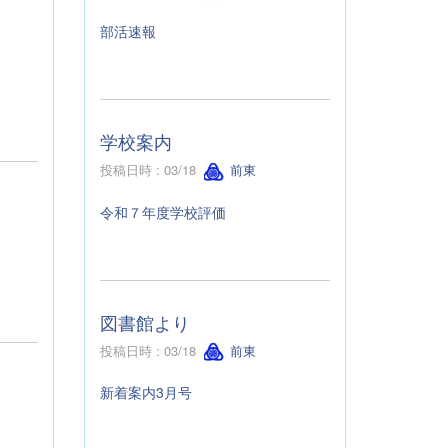
部活速報
学校案内
投稿日時 : 03/18
前東
令和７年度学校評価
図書館より
投稿日時 : 03/18
前東
新着案内3月号