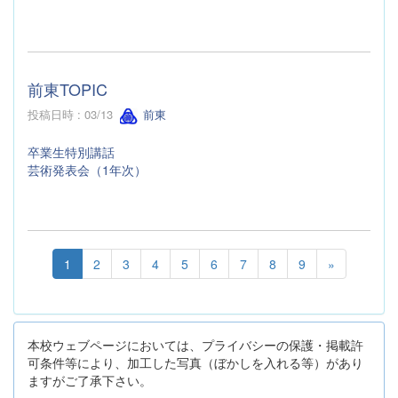
前東TOPIC
投稿日時 : 03/13
前東
卒業生特別講話
芸術発表会（1年次）
1
2
3
4
5
6
7
8
9
»
本校ウェブページにおいては、プライバシーの保護・掲載許
可条件等により、加工した写真（ぼかしを入れる等）があり
ますがご了承下さい。