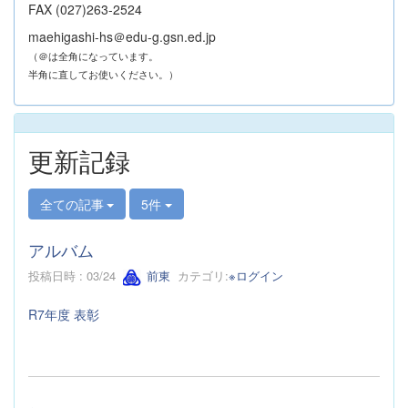
FAX (027)263-2524
maehigashi-hs＠edu-g.gsn.ed.jp
（＠は全角になっています。
半角に直してお使いください。）
更新記録
全ての記事
5件
アルバム
投稿日時 : 03/24
前東
カテゴリ:
※ログイン
R7年度 表彰