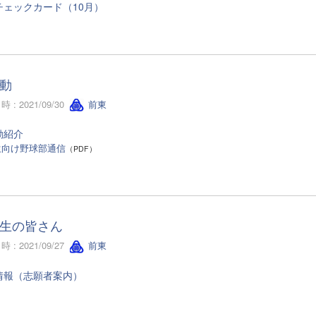
チェックカード（10月）
動
 : 2021/09/30
前東
動紹介
生向け野球部通信
（PDF）
生の皆さん
 : 2021/09/27
前東
情報（志願者案内）