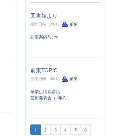
図書館より
投稿日時 : 03/18
前東
新着案内3月号
前東TOPIC
投稿日時 : 03/13
前東
卒業生特別講話
芸術発表会（1年次）
1
2
3
4
5
6