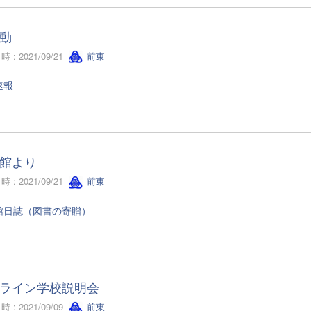
動
 : 2021/09/21
前東
速報
館より
 : 2021/09/21
前東
館日誌（図書の寄贈）
ライン学校説明会
 : 2021/09/09
前東