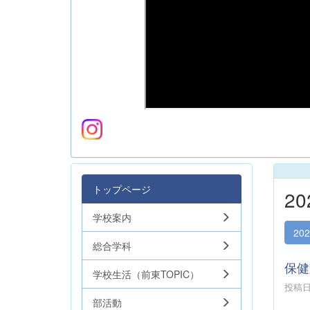
トップページ
2
学校案内
20
総合学科
保健
学校生活（前東TOPIC）
投稿日時
部活動