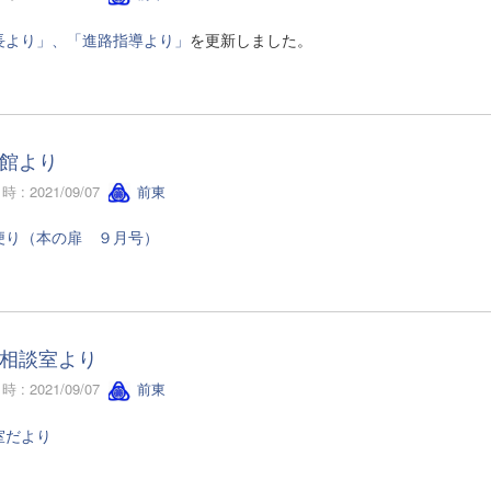
長より」、「進路指導より」
を更新しました。
館より
 : 2021/09/07
前東
便り（本の扉 ９月号）
相談室より
 : 2021/09/07
前東
室だより