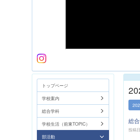
トップページ
2
学校案内
20
総合学科
総合
学校生活（前東TOPIC）
投稿日時
部活動