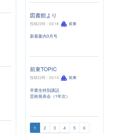
図書館より
投稿日時 : 03/18
前東
新着案内3月号
前東TOPIC
投稿日時 : 03/13
前東
卒業生特別講話
芸術発表会（1年次）
1
2
3
4
5
6