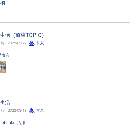
学科
生活（前東TOPIC）
 : 2022/03/22
前東
発表会
生活
 : 2022/03/18
前東
omebookの活用