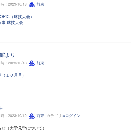
 : 2023/10/18
前東
OPIC（球技大会）
行事 球技大会
館より
 : 2023/10/18
前東
扉（１０月号）
年
 : 2023/10/12
前東
カテゴリ:
※ログイン
らせ（大学見学について）