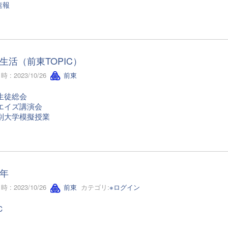
速報
生活（前東TOPIC）
 : 2023/10/26
前東
生徒総会
エイズ講演会
別大学模擬授業
年
 : 2023/10/26
前東
カテゴリ:
※ログイン
C