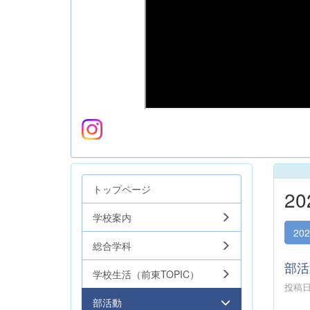
トップページ
2
学校案内
20
総合学科
部活
学校生活（前東TOPIC）
投稿日時
部活動