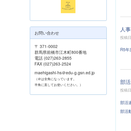
人事
お問い合わせ
投稿日時
〒 371-0002
R5
群馬県前橋市江木町800番地
電話 (027)263-2855
FAX (027)263-2524
maehigashi-hs＠edu-g.gsn.ed.jp
（＠は全角になっています。
部活
半角に直してお使いください。）
投稿日時
部活
部活