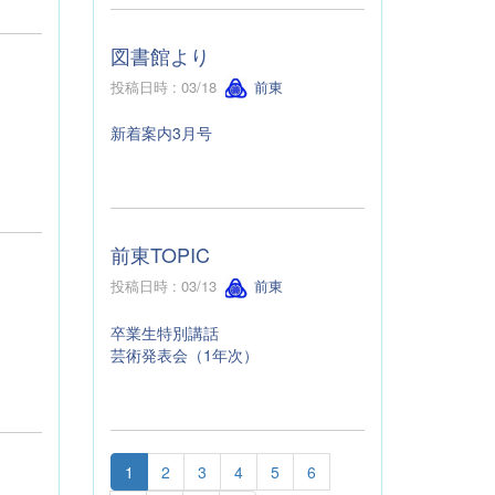
図書館より
投稿日時 : 03/18
前東
新着案内3月号
前東TOPIC
投稿日時 : 03/13
前東
卒業生特別講話
芸術発表会（1年次）
1
2
3
4
5
6