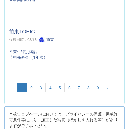
前東TOPIC
投稿日時 : 03/13
前東
卒業生特別講話
芸術発表会（1年次）
1
2
3
4
5
6
7
8
9
»
本校ウェブページにおいては、プライバシーの保護・掲載許
可条件等により、加工した写真（ぼかしを入れる等）があり
ますがご了承下さい。