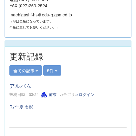
FAX (027)263-2524
maehigashi-hs＠edu-g.gsn.ed.jp
（＠は全角になっています。
半角に直してお使いください。）
更新記録
全ての記事
5件
アルバム
投稿日時 : 03/24
前東
カテゴリ:
※ログイン
R7年度 表彰