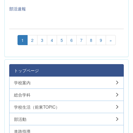
部活速報
1
2
3
4
5
6
7
8
9
»
トップページ
学校案内
総合学科
学校生活（前東TOPIC）
部活動
進路指導